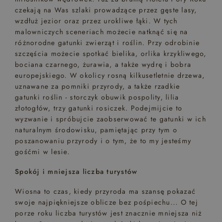
czekają na Was szlaki prowadzące przez gęste lasy,
wzdłuż jezior oraz przez urokliwe łąki. W tych
malowniczych sceneriach możecie natknąć się na
różnorodne gatunki zwierząt i roślin. Przy odrobinie
szczęścia możecie spotkać bielika, orlika krzykliwego,
bociana czarnego, żurawia, a także wydrę i bobra
europejskiego. W okolicy rosną kilkusetletnie drzewa,
uznawane za pomniki przyrody, a także rzadkie
gatunki roślin - storczyk obuwik pospolity, lilia
złotogłów, trzy gatunki rosiczek. Podejmijcie to
wyzwanie i spróbujcie zaobserwować te gatunki w ich
naturalnym środowisku, pamiętając przy tym o
poszanowaniu przyrody i o tym, że to my jesteśmy
gośćmi w lesie.
Spokój i mniejsza liczba turystów
Wiosna to czas, kiedy przyroda ma szansę pokazać
swoje najpiękniejsze oblicze bez pośpiechu... O tej
porze roku liczba turystów jest znacznie mniejsza niż