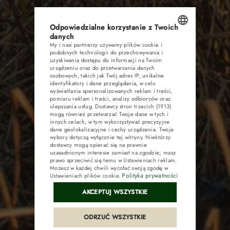
POKOJE
RESTAURACJA
Odpowiedzialne korzystanie z Twoich
danych
My i nasi partnerzy używamy plików cookie i
POLISH
KONFERENCJE
podobnych technologii do przechowywania i
uzyskiwania dostępu do informacji na Twoim
ENGLISH
urządzeniu oraz do przetwarzania danych
osobowych, takich jak Twój adres IP, unikalne
ATRAKCJE
GERMAN
identyfikatory i dane przeglądania, w celu
wyświetlania spersonalizowanych reklam i treści,
pomiaru reklam i treści, analizy odbiorców oraz
CZECH
GALERIA
ulepszania usług.
Dostawcy stron trzecich (1913)
mogą również przetwarzać Twoje dane w tych i
innych celach, w tym wykorzystywać precyzyjne
dane geolokalizacyjne i cechy urządzenia. Twoje
KONTAKT
wybory dotyczą wyłącznie tej witryny. Niektórzy
dostawcy mogą opierać się na prawnie
uzasadnionym interesie zamiast na zgodzie; masz
prawo sprzeciwić się temu w
Ustawieniach reklam
.
Możesz w każdej chwili wycofać swoją zgodę w
Polityka prywatności
Ustawieniach plików cookie
.
Pakiety
AKCEPTUJ WSZYSTKIE
Kup voucher
ODRZUĆ WSZYSTKIE