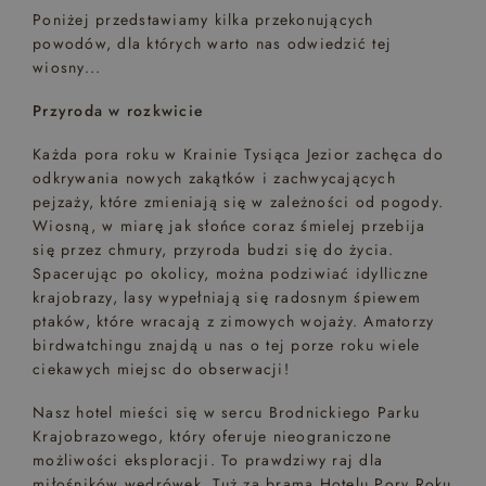
Poniżej przedstawiamy kilka przekonujących
powodów, dla których warto nas odwiedzić tej
wiosny...
Przyroda w rozkwicie
Każda pora roku w Krainie Tysiąca Jezior zachęca do
odkrywania nowych zakątków i zachwycających
pejzaży, które zmieniają się w zależności od pogody.
Wiosną, w miarę jak słońce coraz śmielej przebija
się przez chmury, przyroda budzi się do życia.
Spacerując po okolicy, można podziwiać idylliczne
krajobrazy, lasy wypełniają się radosnym śpiewem
ptaków, które wracają z zimowych wojaży. Amatorzy
birdwatchingu znajdą u nas o tej porze roku wiele
ciekawych miejsc do obserwacji!
Nasz hotel mieści się w sercu Brodnickiego Parku
Krajobrazowego, który oferuje nieograniczone
możliwości eksploracji. To prawdziwy raj dla
miłośników wędrówek. Tuż za bramą Hotelu Pory Roku