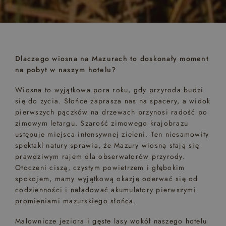
Dlaczego wiosna na Mazurach to doskonały moment
na pobyt w naszym hotelu?
Wiosna to wyjątkowa pora roku, gdy przyroda budzi
się do życia. Słońce zaprasza nas na spacery, a widok
pierwszych pączków na drzewach przynosi radość po
zimowym letargu. Szarość zimowego krajobrazu
ustępuje miejsca intensywnej zieleni. Ten niesamowity
spektakl natury sprawia, że Mazury wiosną stają się
prawdziwym rajem dla obserwatorów przyrody.
Otoczeni ciszą, czystym powietrzem i głębokim
spokojem, mamy wyjątkową okazję oderwać się od
codzienności i naładować akumulatory pierwszymi
promieniami mazurskiego słońca.
Malownicze jeziora i gęste lasy wokół naszego hotelu