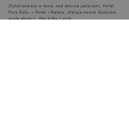
Zlokalizowany w lesie, nad dwoma jeziorami, Hotel
Pory Roku – Hotel i Natura, oferuje swoim Gościom
wiele atrakcji. Oto kilka z nich:
Przepiękny, zarybiony staw wędkarski – idealne
miejsce dla wędkarzy.
ZADZWOŃ
DOJAZD
PROMOCJE
HOTEL INFO
Dostęp do wody z piaszczystą, prywatną plażą –
doskonałe do kąpieli i relaksu na słońcu.
Plac zabaw dla dzieci – strefa radości dla
najmłodszych, gdzie mogą swobodnie spędzać
czas.
Trawiaste boisko do piłki nożnej – dla tych,
którzy chcą aktywnie spędzać czas na świeżym
powietrzu.
Wypożyczalnia rowerów i sprzętu sportowego –
abyście mogli łatwo odkrywać okolice.
Sauna fińska – idealna na relaks po aktywnym
dniu.
Masaże – doskonała okazja, aby zregenerować