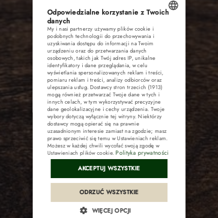
RESTAURACJA
Odpowiedzialne korzystanie z Twoich
danych
My i nasi partnerzy używamy plików cookie i
POLISH
KONFERENCJE
podobnych technologii do przechowywania i
uzyskiwania dostępu do informacji na Twoim
ENGLISH
urządzeniu oraz do przetwarzania danych
osobowych, takich jak Twój adres IP, unikalne
ATRAKCJE
GERMAN
identyfikatory i dane przeglądania, w celu
wyświetlania spersonalizowanych reklam i treści,
pomiaru reklam i treści, analizy odbiorców oraz
CZECH
GALERIA
ulepszania usług.
Dostawcy stron trzecich (1913)
mogą również przetwarzać Twoje dane w tych i
innych celach, w tym wykorzystywać precyzyjne
dane geolokalizacyjne i cechy urządzenia. Twoje
KONTAKT
wybory dotyczą wyłącznie tej witryny. Niektórzy
dostawcy mogą opierać się na prawnie
uzasadnionym interesie zamiast na zgodzie; masz
prawo sprzeciwić się temu w
Ustawieniach reklam
.
Możesz w każdej chwili wycofać swoją zgodę w
Polityka prywatności
Ustawieniach plików cookie
.
Pakiety
AKCEPTUJ WSZYSTKIE
Kup voucher
ODRZUĆ WSZYSTKIE
WIĘCEJ OPCJI
Opinie