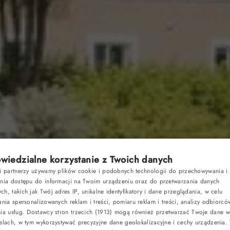
iedzialne korzystanie z Twoich danych
Pakiety
si partnerzy używamy plików cookie i podobnych technologii do przechowywania i
ania dostępu do informacji na Twoim urządzeniu oraz do przetwarzania danych
h, takich jak Twój adres IP, unikalne identyfikatory i dane przeglądania, w celu
Kup vouche
ania spersonalizowanych reklam i treści, pomiaru reklam i treści, analizy odbiorcó
nia usług.
Dostawcy stron trzecich (1913)
mogą również przetwarzać Twoje dane w 
RACJA
elach, w tym wykorzystywać precyzyjne dane geolokalizacyjne i cechy urządzenia.