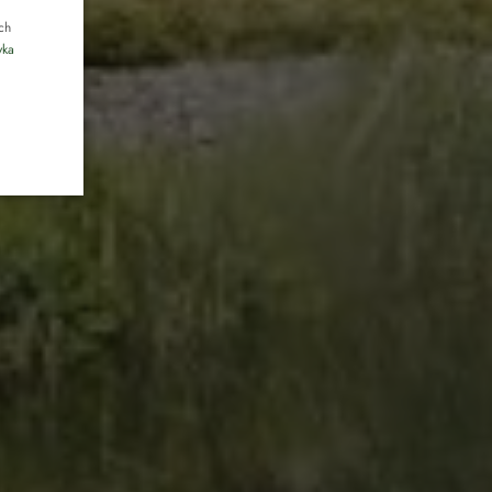
CZECH
ch
yka
pikniki
licznościowe