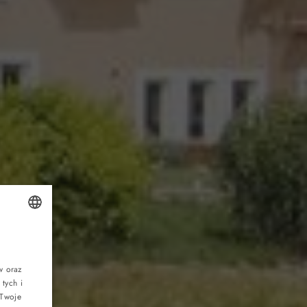
POLISH
r
ENGLISH
w oraz
tych i
GERMAN
 Twoje