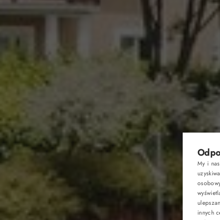
HOTEL
Odpow
My i na
uzyskiw
POKOJE
osobowyc
wyświetl
ulepsza
RESTAU
innych c