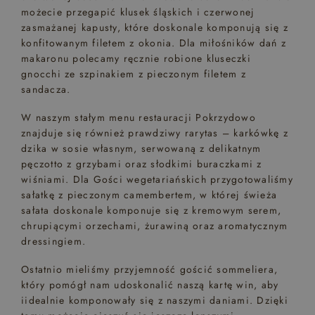
możecie przegapić klusek śląskich i czerwonej
zasmażanej kapusty, które doskonale komponują się z
konfitowanym filetem z okonia. Dla miłośników dań z
makaronu polecamy ręcznie robione kluseczki
gnocchi ze szpinakiem z pieczonym filetem z
sandacza.
W naszym stałym menu restauracji Pokrzydowo
znajduje się również prawdziwy rarytas – karkówkę z
dzika w sosie własnym, serwowaną z delikatnym
pęczotto z grzybami oraz słodkimi buraczkami z
wiśniami. Dla Gości wegetariańskich przygotowaliśmy
sałatkę z pieczonym camembertem, w której świeża
sałata doskonale komponuje się z kremowym serem,
chrupiącymi orzechami, żurawiną oraz aromatycznym
dressingiem.
Ostatnio mieliśmy przyjemność gościć sommeliera,
który pomógł nam udoskonalić naszą kartę win, aby
iidealnie komponowały się z naszymi daniami. Dzięki