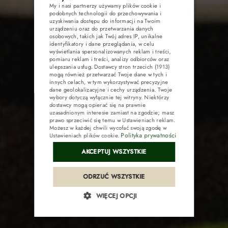
My i nasi partnerzy używamy plików cookie i
POLISH
KONFERENCJE
podobnych technologii do przechowywania i
uzyskiwania dostępu do informacji na Twoim
ENGLISH
urządzeniu oraz do przetwarzania danych
osobowych, takich jak Twój adres IP, unikalne
ATRAKCJE
GERMAN
identyfikatory i dane przeglądania, w celu
wyświetlania spersonalizowanych reklam i treści,
pomiaru reklam i treści, analizy odbiorców oraz
CZECH
GALERIA
ulepszania usług.
Dostawcy stron trzecich (1913)
mogą również przetwarzać Twoje dane w tych i
innych celach, w tym wykorzystywać precyzyjne
dane geolokalizacyjne i cechy urządzenia. Twoje
KONTAKT
wybory dotyczą wyłącznie tej witryny. Niektórzy
dostawcy mogą opierać się na prawnie
uzasadnionym interesie zamiast na zgodzie; masz
prawo sprzeciwić się temu w
Ustawieniach reklam
.
Możesz w każdej chwili wycofać swoją zgodę w
Polityka prywatności
Ustawieniach plików cookie
.
Pakiety
AKCEPTUJ WSZYSTKIE
Kup voucher
ODRZUĆ WSZYSTKIE
WIĘCEJ OPCJI
Opinie
Integracje i pikniki