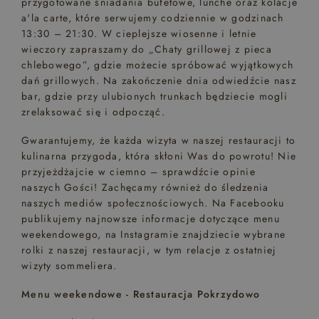
przygotowane śniadania bufetowe, lunche oraz kolacje
a'la carte, które serwujemy codziennie w godzinach
13:30 – 21:30. W cieplejsze wiosenne i letnie
wieczory zapraszamy do „Chaty grillowej z pieca
chlebowego”, gdzie możecie spróbować wyjątkowych
dań grillowych. Na zakończenie dnia odwiedźcie nasz
bar, gdzie przy ulubionych trunkach będziecie mogli
zrelaksować się i odpocząć.
Gwarantujemy, że każda wizyta w naszej restauracji to
kulinarna przygoda, która skłoni Was do powrotu! Nie
przyjeżdżajcie w ciemno – sprawdźcie opinie
naszych Gości! Zachęcamy również do śledzenia
naszych mediów społecznościowych. Na Facebooku
publikujemy najnowsze informacje dotyczące menu
weekendowego, na Instagramie znajdziecie wybrane
rolki z naszej restauracji, w tym relacje z ostatniej
wizyty sommeliera.
Menu weekendowe - Restauracja Pokrzydowo