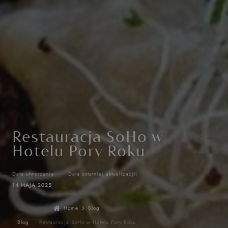
Restauracja SoHo w
Hotelu Pory Roku
Data utworzenia:
Data ostatniej aktualizacji:
14 MAJA 2025
Home
Blog
Blog
Restauracja SoHo w Hotelu Pory Roku