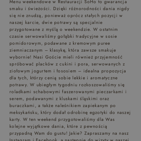
Menu weekendowe w Restauracji SoHo to gwarancja
smaku i świeżości. Dzięki różnorodności dania nigdy
się nie znudzą, ponieważ oprócz stałych pozycji w
naszej karcie, dwie potrawy są specjalnie
przygotowane z myślą o weekendzie. W ostatnim
czasie serwowaliśmy gołąbki tradycyjne w sosie
pomidorowym, podawane z kremowym puree
ziemniaczanym – klasykę, która zawsze smakuje
wybornie! Nasi Goście mieli również przyjemność
spróbować placków z cukini i pora, serwowanych z
ziołowym jogurtem i łososiem – idealna propozycja
dla tych, którzy cenią sobie lekkie i aromatyczne
potrawy. W ubiegłym tygodniu rozkoszowaliśmy się
roladkami schabowymi faszerowanymi pieczarkami i
serem, podawanymi z kluskami śląskimi oraz
buraczkami, a także naleśnikiem zapiekanym po
meksykańsku, który dodał odrobinę egzotyki do naszej
karty. W ten weekend przygotowaliśmy dla Was
kolejne wyjątkowe dania, które z pewnością
przypadną Wam do gustu! Jakie? Zapraszamy na nasz
Instagram i Facebook, a następnie do wizyty w naszej