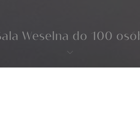
Sala Weselna do 100 osó
Mazurach