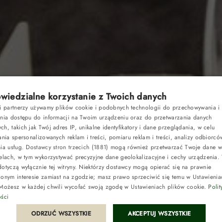
iedzialne korzystanie z Twoich danych
Pakiety
si partnerzy używamy plików cookie i podobnych technologii do przechowywania i
ania dostępu do informacji na Twoim urządzeniu oraz do przetwarzania danych
h, takich jak Twój adres IP, unikalne identyfikatory i dane przeglądania, w celu
Kup vouche
ania spersonalizowanych reklam i treści, pomiaru reklam i treści, analizy odbiorcó
nia usług.
Dostawcy stron trzecich (1881)
mogą również przetwarzać Twoje dane w 
RACJA
elach, w tym wykorzystywać precyzyjne dane geolokalizacyjne i cechy urządzenia.
Opinie
otyczą wyłącznie tej witryny. Niektórzy dostawcy mogą opierać się na prawnie
ionym interesie zamiast na zgodzie; masz prawo sprzeciwić się temu w
Ustawienia
ENCJE
 Możesz w każdej chwili wycofać swoją zgodę w
Ustawieniach plików cookie
.
Polit
ości
Integracje i 
ODRZUĆ WSZYSTKIE
AKCEPTUJ WSZYSTKIE