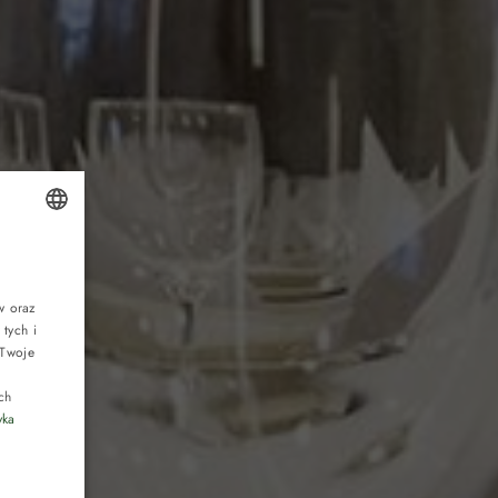
POLISH
r
ENGLISH
w oraz
tych i
GERMAN
 Twoje
CZECH
ch
yka
pikniki