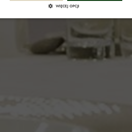
JE
WIĘCEJ OPCJI
Wesela
A
Imprezy oko
T