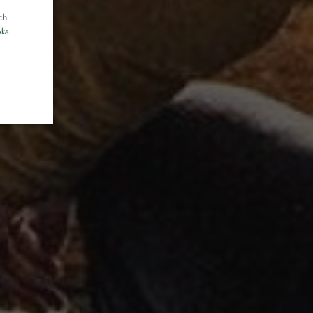
CZECH
ch
yka
pikniki
licznościowe