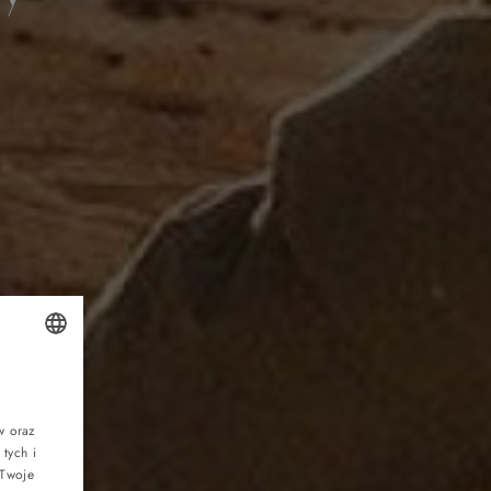
POLISH
r
ENGLISH
w oraz
tych i
GERMAN
 Twoje