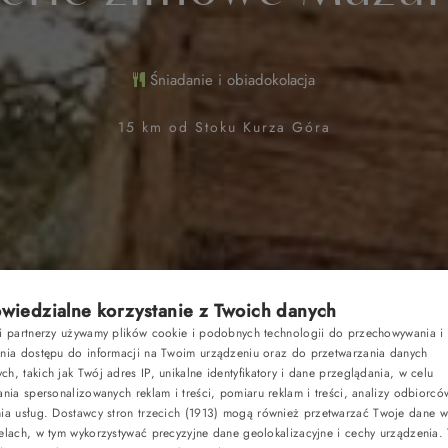
Śniadanie i obiadokolacja
15 km od Stoku Kurza Góra
iedzialne korzystanie z Twoich danych
Pakiety
si partnerzy używamy plików cookie i podobnych technologii do przechowywania i
ania dostępu do informacji na Twoim urządzeniu oraz do przetwarzania danych
h, takich jak Twój adres IP, unikalne identyfikatory i dane przeglądania, w celu
Kup vouche
ania spersonalizowanych reklam i treści, pomiaru reklam i treści, analizy odbiorcó
nia usług.
Dostawcy stron trzecich (1913)
mogą również przetwarzać Twoje dane w 
RACJA
elach, w tym wykorzystywać precyzyjne dane geolokalizacyjne i cechy urządzenia.