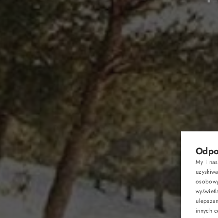
HOTEL
Odpow
My i na
uzyskiw
POKOJE
osobowyc
wyświetl
ulepsza
RESTAU
innych c